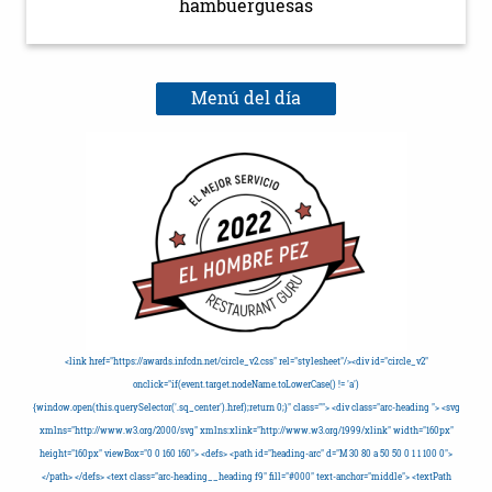
hambuerguesas
Menú del día
<link href="https://awards.infcdn.net/circle_v2.css" rel="stylesheet"/><div id="circle_v2"
onclick="if(event.target.nodeName.toLowerCase() != 'a')
{window.open(this.querySelector('.sq_center').href);return 0;}" class=""> <div class="arc-heading "> <svg
xmlns="http://www.w3.org/2000/svg" xmlns:xlink="http://www.w3.org/1999/xlink" width="160px"
height="160px" viewBox="0 0 160 160"> <defs> <path id="heading-arc" d="M 30 80 a 50 50 0 1 1 100 0">
</path> </defs> <text class="arc-heading__heading f9" fill="#000" text-anchor="middle"> <textPath